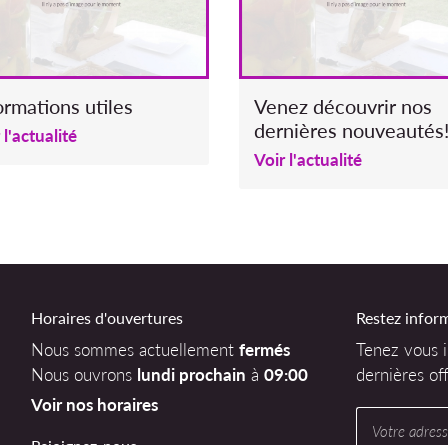
ormations utiles
Venez découvrir nos
dernières nouveautés
 l'actualité
Voir l'actualité
Horaires d'ouvertures
Restez infor
Nous sommes actuellement
fermés
Tenez vous 
Nous ouvrons
lundi prochain
à
09:00
dernières off
Voir nos horaires
Rejoignez-nous