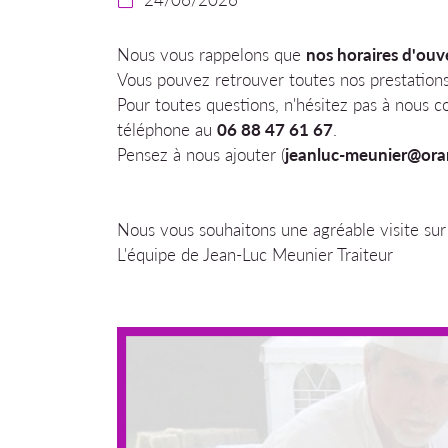
l'adresse email indiqué ci-dessus. Vous pouvez vous désinscrire à tout
utilisant
le formulaire de désinscription
.
Nous vous rappelons que
nos horaires d'ouv
Inscription
Vous pouvez retrouver toutes nos prestation
Pour toutes questions, n'hésitez pas à nous c
téléphone au
06 88 47 61 67
.
Pensez à nous ajouter (
jeanluc-meunier@ora
Nous vous souhaitons une agréable visite sur n
L'équipe de Jean-Luc Meunier Traiteur