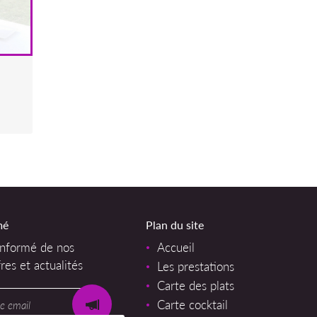
!
mé
Plan du site
informé de nos
Accueil
res et actualités
Les prestations
Carte des plats
Carte cocktail