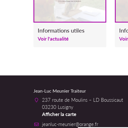
Informations utiles
Inf
Voir l'actualité
Voir
Jean-Luc Meunier Traiteur
237 route de Moulins – LD Boussicaut
03230 Lusigny
Afficher la carte